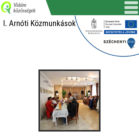
I. Arnóti Közmunkások Napja