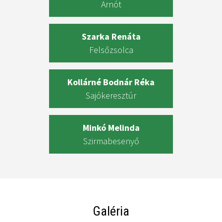
Arnót
Szarka Renáta
Felsőzsolca
Kollárné Bodnár Réka
Sajókeresztúr
Minkó Melinda
Szirmabesenyő
Galéria