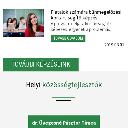
Fiatalok számára bűnmegelőzési
kortárs segítő képzés
A program célja: a kortárssegítők
képesek legyenek a problémás,
veszélyeztetett fiatalok rejtett
TOVÁBB OLVASOM
populációinak elérésére, a
2019.03.01.
TOVÁBBI KÉPZÉSEINK
közösségfejlesztők
Helyi
dr. Üvegesné Pásztor Tímea