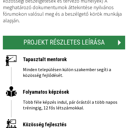
közösségi beszélgetések és tervező műhelyek) A
meghatározó dokumentumok áttekintése nyilvános
fórumokon valósul meg és a beszélgető körök munkája
alapján.
PROJEKT RÉSZLETES LEÍRÁSA
Tapasztalt mentorok
Minden településen külön szakember segíti a
közösség fejlődését.
Folyamatos képzések
Több féle képzés indul, pár órástól a több napos
tréningig, 12 fős létszámokkal.
Közösség fejlesztés