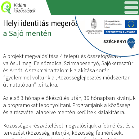
Helyi identitás megerősítése
a Sajó mentén
A projekt megvalósítása 4 település összefogásával
valósul meg: Felsőzsolca, Szirmabesenyő, Sajókeresztúr
és Arnót. A szakmai tartalom kialakítása során
figyelemmel voltunk a „Közösségfejlesztés módszertani
útmutatóban” leírtakra.
Az első 3 hónap előkészülés után, 36 hónapban kívánjuk
a programokat lebonyolítani. Programjaink a közösség
és a részvétel alapelve mentén kerültek kialakításra.
Közösségek részvételével megvalósítjuk a felmérést és a
tervezést (közösségi interjúk, közösségi felmérések,