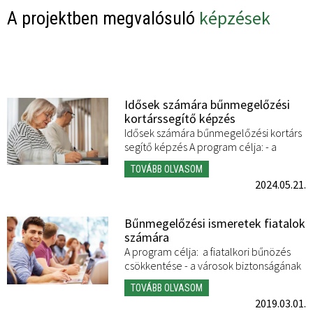
képzések
A projektben megvalósuló
Idősek számára bűnmegelőzési
kortárssegítő képzés
Idősek számára bűnmegelőzési kortárs
segítő képzés A program célja: - a
foglalkozás célja a megelőzés, a
TOVÁBB OLVASOM
tudatosság növelése, veszélyhelyzetek
2024.05.21.
elkerülése, figyelemfelhívás -
Bűnmegelőzési ismeretek fiatalok
számára
A program célja: a fiatalkori bűnözés
csökkentése - a városok biztonságának
fokozása - a bűnismétlés megelőzése. A
TOVÁBB OLVASOM
2019.03.01.