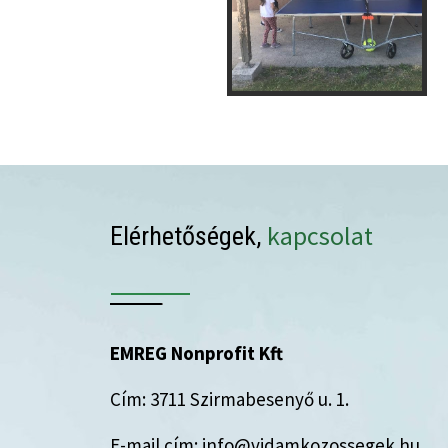
kapcsolat
Elérhetőségek,
EMREG Nonprofit Kft
Cím: 3711 Szirmabesenyő u. 1.
E-mail cím: info@vidamkozossegek.hu