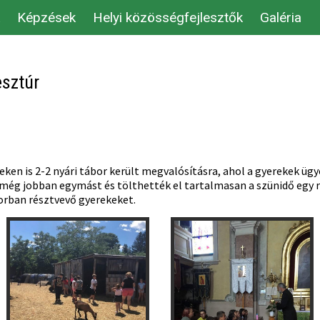
Képzések
Helyi közösségfejlesztők
Galéria
esztúr
eken is 2-2 nyári tábor került megvalósításra, ahol a gyerekek ü
ég jobban egymást és tölthették el tartalmasan a szünidő egy r
orban résztvevő gyerekeket.