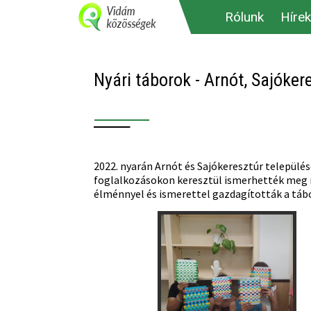
Rólunk
Hírek
Nyári táborok - Arnót, Sajóker
2022. nyarán Arnót és Sajókeresztúr település
foglalkozásokon keresztül ismerhették meg m
élménnyel és ismerettel gazdagították a táb