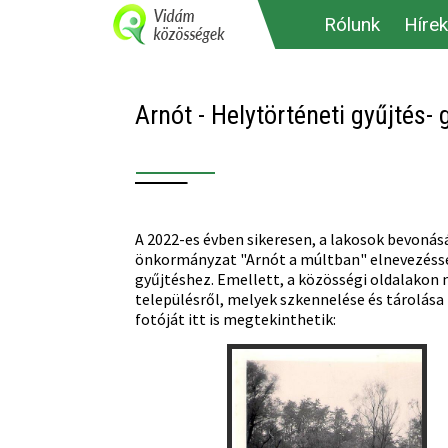
Rólunk
Hírek
Arnót - Helytörténeti gyűjtés-
A 2022-es évben sikeresen, a lakosok bevonás
önkormányzat "Arnót a múltban" elnevezéssel
gyűjtéshez. Emellett, a közösségi oldalakon
településről, melyek szkennelése és tárolás
fotóját itt is megtekinthetik: