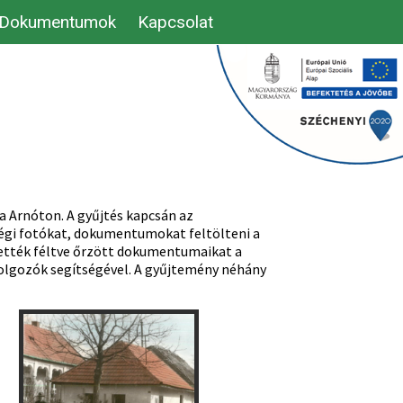
Dokumentumok
Kapcsolat
a Arnóton. A gyűjtés kapcsán az
régi fotókat, dokumentumokat feltölteni a
hették féltve őrzött dokumentumaikat a
dolgozók segítségével. A gyűjtemény néhány