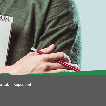
umok
Kapcsolat