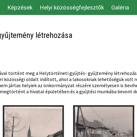
Képzések
Helyi közösségfejlesztők
Galéria
 gyűjtemény létrehozása
ával történt meg a Helytörténeti gyűjtés- gyűjtemény létrehozás
 közösségi oldalt indított, ahol a lakosoknak lehetőségük volt 
 nem jártas helyiek az önkormányzat részére személyesen is bevi
a megtörtént a hivatal épületében és a gyűjtési munkába bevont 