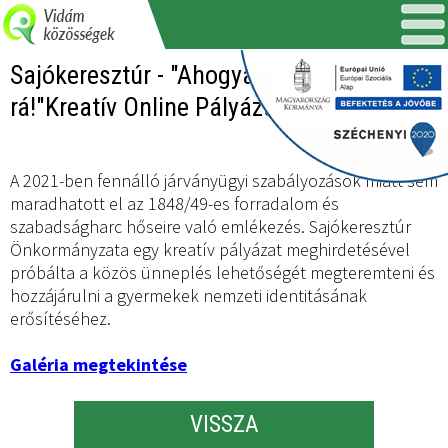
Sajókeresztúr - "Ahogyan én gondolok
rá!"Kreatív Online Pályázat
A 2021-ben fennálló járványügyi szabályozások miatt sem
maradhatott el az 1848/49-es forradalom és
szabadságharc hőseire való emlékezés. Sajókeresztúr
Önkormányzata egy kreatív pályázat meghirdetésével
próbálta a közös ünneplés lehetőségét megteremteni és
hozzájárulni a gyermekek nemzeti identitásának
erősítéséhez.
Galéria megtekintése
VISSZA