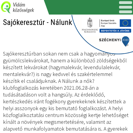
Sajókeresztúr - Nálunk a nők...
Sajókeresztúrban sokan nem csak a hagyományos
gyümölcslekvárokat, hanem a különböző zöldségekből
készített lekvárokat (hagymalekvár, levendulalekvár,
mentalekvár?) is nagy kedvvel és szakértelemmel
készítik el családjuknak. A Nálunk a nők?
klubfoglalkozás keretében 2021.06.28-án a
tudásátadáson volt a hangsúly. Az érdeklődő,
kertészkedés iránt fogékony gyerekeknek készítettek a
helyi asszonyok egy kis bemutató foglalkozást. A helyi
közfoglalkoztatási centrum közösségi kertje lehetőséget
kínált a növények megismertetésére, valamint az
alapvető munkafolyamatok bemutatására is. A gyerekek