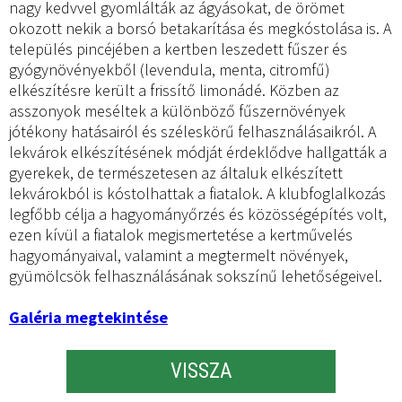
nagy kedvvel gyomlálták az ágyásokat, de örömet
okozott nekik a borsó betakarítása és megkóstolása is. A
település pincéjében a kertben leszedett fűszer és
gyógynövényekből (levendula, menta, citromfű)
elkészítésre került a frissítő limonádé. Közben az
asszonyok meséltek a különböző fűszernövények
jótékony hatásairól és széleskörű felhasználásaikról. A
lekvárok elkészítésének módját érdeklődve hallgatták a
gyerekek, de természetesen az általuk elkészített
lekvárokból is kóstolhattak a fiatalok. A klubfoglalkozás
legfőbb célja a hagyományőrzés és közösségépítés volt,
ezen kívül a fiatalok megismertetése a kertművelés
hagyományaival, valamint a megtermelt növények,
gyümölcsök felhasználásának sokszínű lehetőségeivel.
Galéria megtekintése
VISSZA