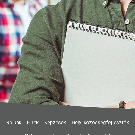
Rólunk
Hírek
Képzések
Helyi közösségfejlesztők